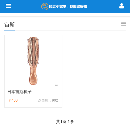
宙斯
日本宙斯梳子
¥ 400
点击数：902
共
1
页
1
条