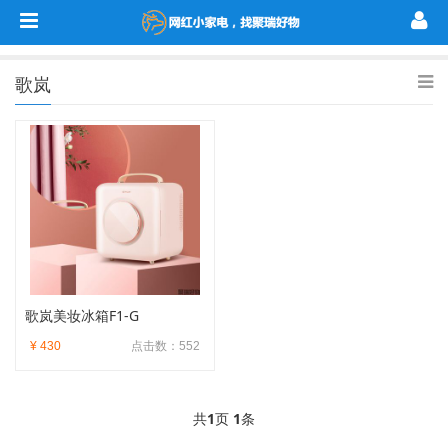
歌岚
歌岚美妆冰箱F1-G
¥ 430
点击数：552
共
1
页
1
条