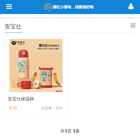
安宝仕
安宝仕保温杯
¥ 70
点击数：803
共
1
页
1
条