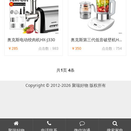
奥克斯电动绞肉机HX-J330
奥克斯第三代低音破壁机HX-PB9322
¥ 285
点击数：983
¥ 350
点击数：754
共
1
页
4
条
Copyright © 2012-2026 聚瑞好物 版权所有
聚瑞好物
电话联系
微信沟通
搜索家电