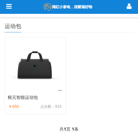
运动包
根元智能运动包
¥ 650
点击数：933
共
1
页
1
条